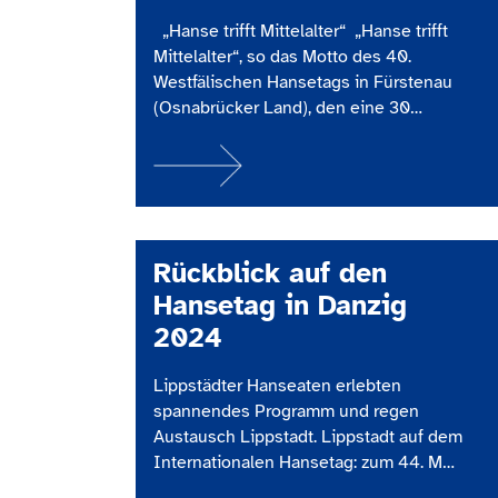
touristische…
„Hanse trifft Mittelalter“ „Hanse trifft
Mittelalter“, so das Motto des 40.
Westfälischen Hansetags in Fürstenau
(Osnabrücker Land), den eine 30
köpfige Reisegruppe aus Lippstadt
besucht hat. Bei herrlichstem Wetter
hatte die Hanse-Gesellschaft Lippstadt
e.V. in Kooperation mit der
Volkshochschule Lippstadt zu dieser
Tagesfahrt eingeladen. Die
Rückblick auf den
Mitfahrenden konnten sich über 35
Hansetag in Danzig
westfälische Hansestädte informieren
2024
und…
Lippstädter Hanseaten erlebten
spannendes Programm und regen
Austausch Lippstadt. Lippstadt auf dem
Internationalen Hansetag: zum 44. Mal
trafen sich die Hansestädte im Juni, um