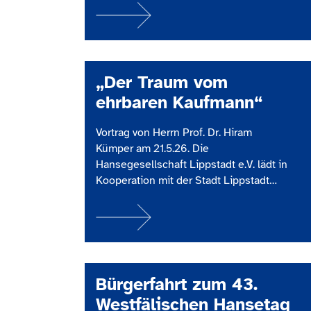
Programm zum 800 jährigen
Stadtjubiläum und zum Westfälischen
Hansetag. An insgesamt 9 Plätzen der
Stadt konnten sich die Besucherinnen
und Besucher unterhalten lassen. Auf
„Der Traum vom
dem Hansemarkt auf…
ehrbaren Kaufmann“
Vortrag von Herrn Prof. Dr. Hiram
Kümper am 21.5.26. Die
Hansegesellschaft Lippstadt e.V. lädt in
Kooperation mit der Stadt Lippstadt
und der Wirtschaftsförderung Lippstadt
zu einem hochaktuellen und zugleich
historisch fundierten Vortrag ein. Am
Donnerstag, den 21. Mai 2026, um
19:00 Uhr wird der Historiker und Autor
Prof. Dr. Hiram Kümper im Rathaussaal
Bürgerfahrt zum 43.
der Stadt…
Westfälischen Hansetag