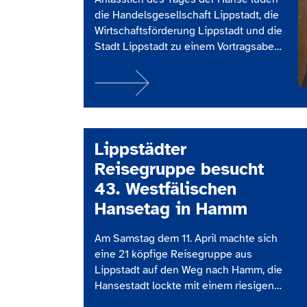
die Handelsgesellschaft Lippstadt, die
Wirtschaftsförderung Lippstadt und die
Stadt Lippstadt zu einem Vortragsabend
unter dem Titel „Der Traum vom
ehrbaren Kaufmann“ ein. Referent des
Abends war der Historiker Prof. Dr.
Hiram Kümper, der vor zahlreichen
interessierten Gästen die Geschichte
der Hanse beleuchtete und zugleich
Lippstädter
ihre Bedeutung für aktuelle
Reisegruppe besucht
wirtschaftliche…
43. Westfälischen
Hansetag in Hamm
Am Samstag dem 11. April machte sich
eine 21 köpfige Reisegruppe aus
Lippstadt auf den Weg nach Hamm, die
Hansestadt lockte mit einem riesigen
Angebot und einem umfangreichen