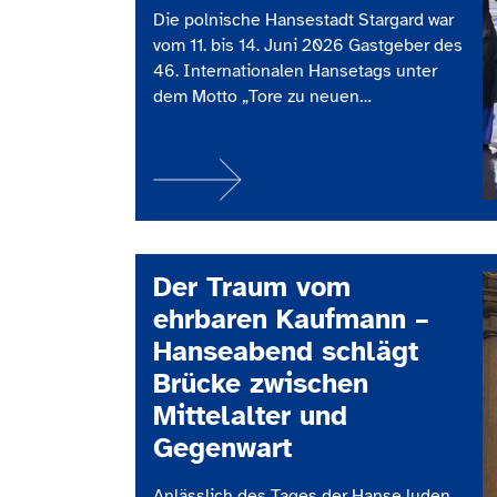
Die polnische Hansestadt Stargard war
vom 11. bis 14. Juni 2026 Gastgeber des
46. Internationalen Hansetags unter
dem Motto „Tore zu neuen
Möglichkeiten“. Insgesamt 85 Städte
aus 12 europäischen Ländern waren in
Polen vertreten, um gemeinsam mit
Stargard und mehr als 30.000
Besucherinnen und Besuchern ein
großes Hansefest zu feiern. Unsere
Hansestadt Lippstadt war mit…
Der Traum vom
ehrbaren Kaufmann –
Hanseabend schlägt
Brücke zwischen
Mittelalter und
Gegenwart
Anlässlich des Tages der Hanse luden