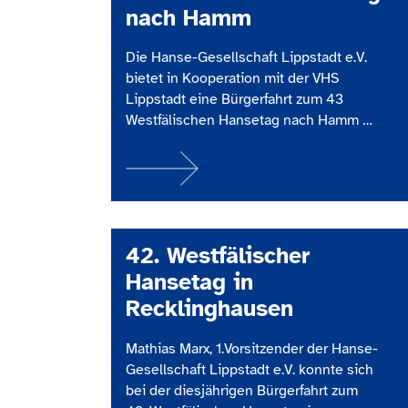
nach Hamm
Die Hanse-Gesellschaft Lippstadt e.V.
bietet in Kooperation mit der VHS
Lippstadt eine Bürgerfahrt zum 43
Westfälischen Hansetag nach Hamm an.
Hamm richtet zum zweiten mal einen
Westfälischen Hansetag aus, der in
diesem Jahr unter dem Motto
„Handel(n) verbindet“ steht. Das Motto
des 43. Westfälischen Hansetages
bietet eine hervorragende Grundlage,
42. Westfälischer
den Zusammenhalt innerhalb der
Hansetag in
Hansestädte zu…
Recklinghausen
Mathias Marx, 1.Vorsitzender der Hanse-
Gesellschaft Lippstadt e.V. konnte sich
bei der diesjährigen Bürgerfahrt zum